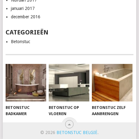
februari 2017
januari 2017
december 2016
CATEGORIEËN
Betonstuc
BETONSTUC
BETONSTUC OP
BETONSTUC ZELF
BADKAMER
VLOEREN
AANBRENGEN
© 2026
BETONSTUC BELGIË
.